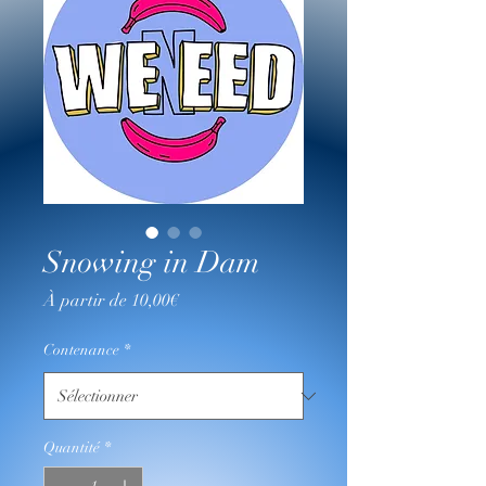
Snowing in Dam
Prix
À partir de
10,00€
promotionnel
Contenance
*
Quantité
*