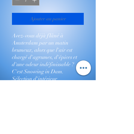
Ajouter au panier
Avez-vous déjà flâné à
Amsterdam par un matin
brumeux, alors que l'air est
chargé d'agrumes, d'épices et
d'une odeur indéfinissable ?
C'est Snowing in Dam.
Sélection d'intérieur
parfaitement sélectionnée, cette
fleur est un véritable déluge de
saveurs : un zeste acidulé se mêle
à une chaleur herbacée
profonde, le tout enveloppé
dans un bourgeon enneigé et
gorgé de résine. Déchirez-la et