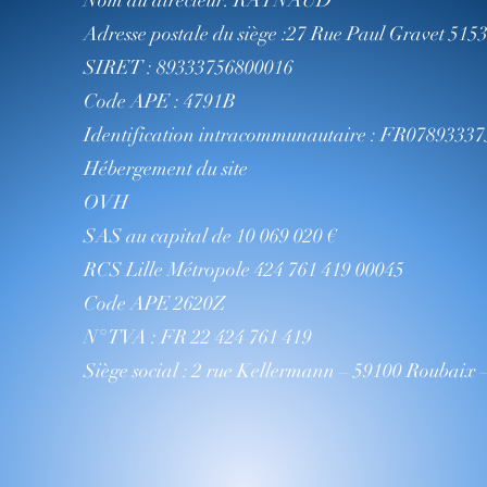
Nom du directeur: RAYNAUD
Adresse postale du siège :27 Rue Paul Gravet 51
SIRET : 89333756800016
Code APE : 4791B
Identification intracommunautaire : FR0789333
Hébergement du site
OVH
SAS au capital de 10 069 020 €
RCS Lille Métropole 424 761 419 00045
Code APE 2620Z
N° TVA : FR 22 424 761 419
Siège social : 2 rue Kellermann – 59100 Roubaix 