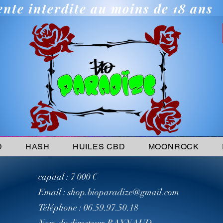
ente interdite au moins de 18 ans
D
HASH
HUILES CBD
MOONROCK
capital : 7 000 €
Email :
shop.bioparadize@gmail.com
Téléphone : 06.59.97.50.18