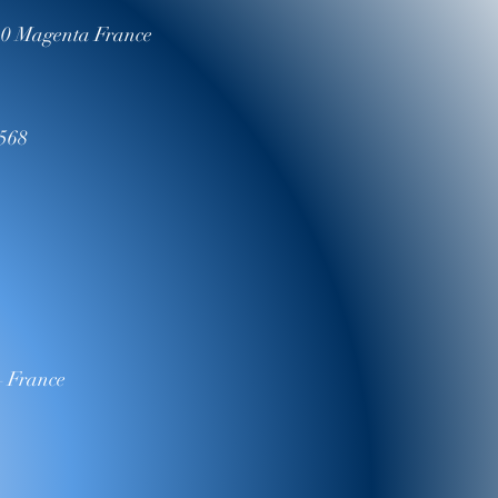
530 Magenta France
7568
– France