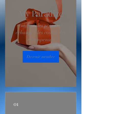
My Paradize
Gagnez des points et
échangez-les contre des
récompenses
Devenir membre
01