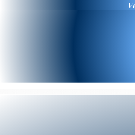
V
ACCUEIL
WeNeed
CBD
STONE WEE