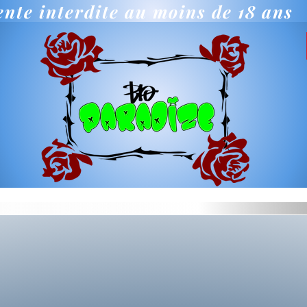
ente interdite au moins de 18 ans
D
HASH
HUILES CBD
MOONROCK