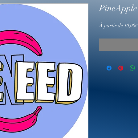
PineApple
À partir de
10,00€