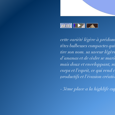
cette variété légère à prédom
têtes bulbeuses compactes qui
tire son nom. sa saveur légèr
d'ananas et de cèdre se mar
mais doux et enveloppant, son
corps et l'esprit, ce qui rend
productifs et l'évasion créati
- 3ème place a la highlife c