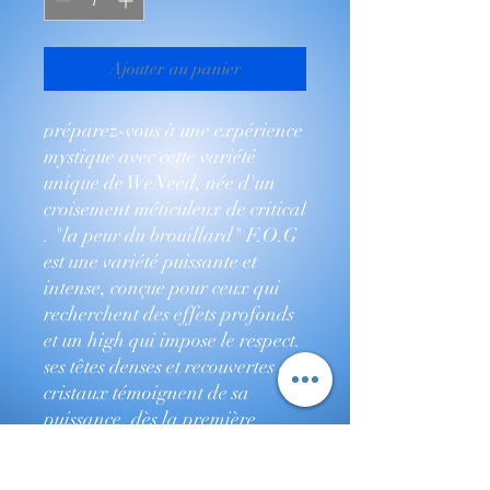
Ajouter au panier
préparez-vous à une expérience
mystique avec cette variété
unique de WeNeed, née d'un
croisement méticuleux de critical
. "la peur du brouillard" F.O.G
est une variété puissante et
intense, conçue pour ceux qui
recherchent des effets profonds
et un high qui impose le respect.
ses têtes denses et recouvertes de
cristaux témoignent de sa
puissance. dès la première
gorgée, F.O.G captive les sens
avec un mélange de notes