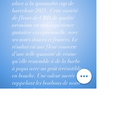
place a la spannabis cup de
barcelone 2023 . Cette variété
de fleurs de CBD de qualité
premium est une expérience
gustative exceptionnelle, avec
ses notes douces et fruitées. Le
résultat est une fleur couverte
d’une telle quantité de résine
qu’elle ressemble à de la barbe
à papa avec un goût irrésistible
en bouche. Une odeur sucrée
rappelant les bonbons de notre
enfance donne instantanément
envie de la croquer. Vous aurez
la chance de découvrir un goût à
la fois floral et fruité. Faites
attention, vous pourrez très
rapidement devenir accro à
cette nouvelle variété ! Nous