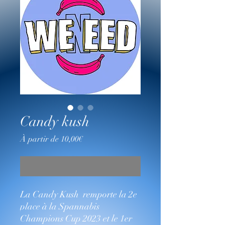
Candy kush
Prix
À partir de
10,00€
promotionnel
Rupture de stock
La Candy Kush remporte la 2e
place à la Spannabis
Champions Cup 2023 et le 1er