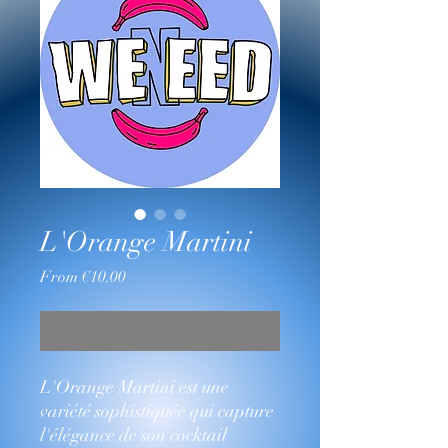
L'Orange Martini
Sale
From
€10.00
Price
Out of Stock
L'Orange Martini est une
variété sophistiquée qui capture
l'élégance de son cocktail