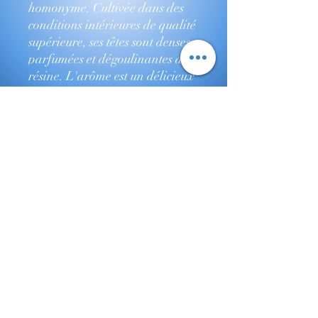
homonyme. Cultivée dans des
conditions intérieures de qualité
supérieure, ses têtes sont denses,
parfumées et dégoulinantes de
résine. L'arôme est un délicieux
mélange d'écorces d'orange
acidulées, d'épices à base de
plantes et d'une douceur subtile
faisant de chaque séance une
expérience indulgente.
L'Orange Martini offre un
mélange équilibré d'effets
revigorants et apaisants, ce qui
la rend parfaite pour se
détendre après le travail.
Offrez-vous une touche de luxe
avec cette variété hors du
commun.