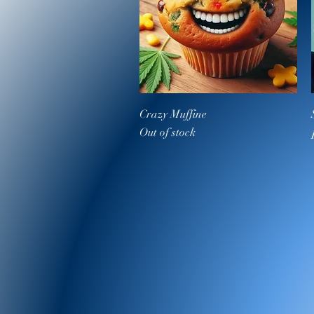
Quick View
Crazy Muffine
Out of stock