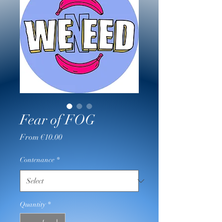
Fear of FOG
Sale
From
€10.00
Price
Contenance
*
Quantity
*