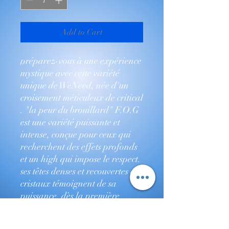
Add to Cart
préparez-vous à une expérience
mystique avec cette variété
unique de WeNeed, née d'un
croisement méticuleux de critical
. "la peur du brouillard" F.O.G
est une variété puissante et
intense, conçue pour ceux qui
recherchent des effets profonds
et un high qui impose le respect.
ses têtes denses et recouvertes de
cristaux témoignent de sa
puissance. dès la première
gorgée, F.O.G captive les sens
avec un mélange de notes