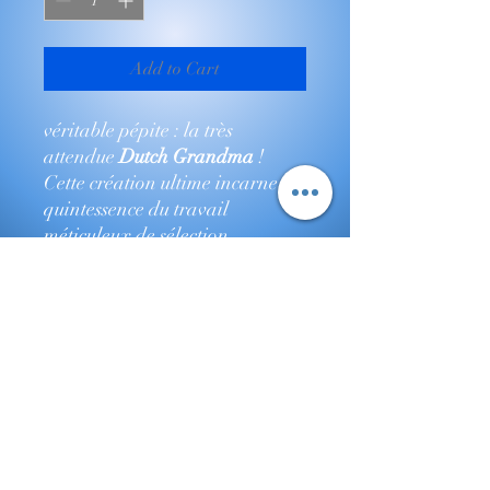
Add to Cart
véritable pépite : la très
attendue
Dutch Grandma
!
Cette création ultime incarne la
quintessence du travail
méticuleux de sélection
génétique et de culture haut de
gamme.
La Dutch Grandma,
se
distingue par un visuel
éblouissant et un goût à couper
le souffle, capable de
surprendre les palais les plus
exigeants. Chaque détail, de
son aspect soigné à son profil