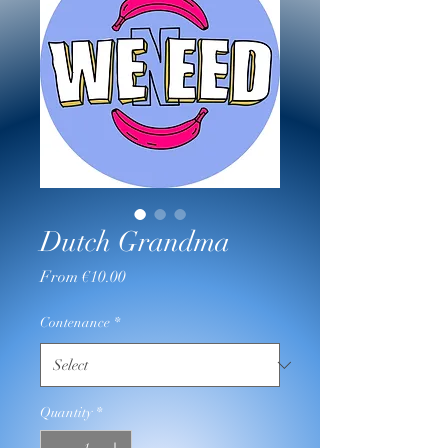
Dutch Grandma
Sale
From
€10.00
Price
Contenance
*
Quantity
*