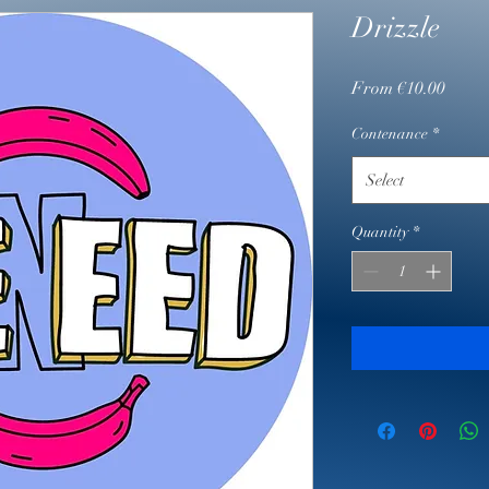
Drizzle
Sale
From
€10.00
Price
Contenance
*
Select
Quantity
*