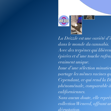
La Drizzle est une variété d
dans le monde du cannabis.
Avec des terpènes qui libère
épicées et d’une touche rafraî
vraiment unique.
Issue d’une sélection minuti
partage les mêmes racines qu
Cependant, ce qui rend la Dri
phénoménale, comparable à l
californiennes.
Sans aucun doute, elle représ
collection Weneed, offrant u
dégustation.