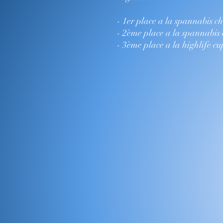
- 1er place a la spannabis 
- 2ème place a la spannabis
- 3ème place a la highlife c