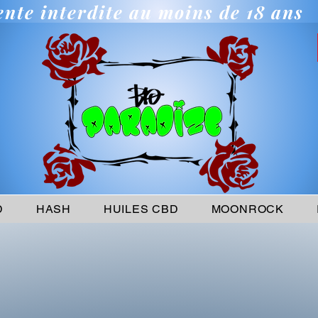
ente interdite au moins de 18 ans
D
HASH
HUILES CBD
MOONROCK