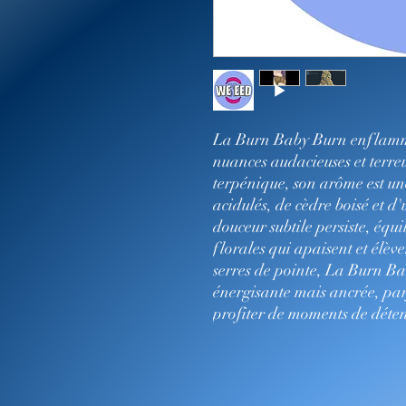
La Burn Baby Burn enflamme
nuances audacieuses et terre
terpénique, son arôme est u
acidulés, de cèdre boisé et 
douceur subtile persiste, équi
florales qui apaisent et élèv
serres de pointe, La Burn B
énergisante mais ancrée, parf
profiter de moments de détent