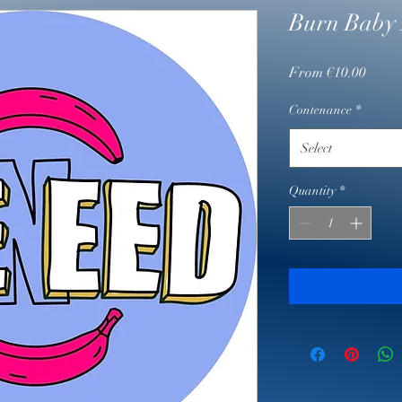
Burn Baby
Sale
From
€10.00
Price
Contenance
*
Select
Quantity
*