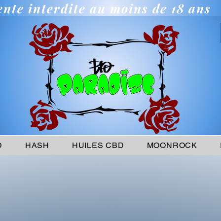
ente interdite au moins de 18 ans
D
HASH
HUILES CBD
MOONROCK